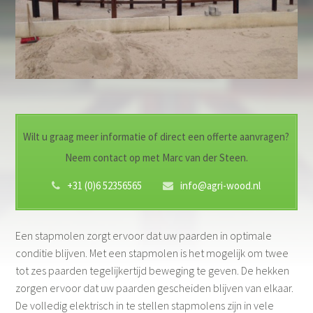
Wilt u graag meer informatie of direct een offerte aanvragen?
Neem contact op met Marc van der Steen.
+31 (0)6 52356565
info@agri-wood.nl
Een stapmolen zorgt ervoor dat uw paarden in optimale
conditie blijven. Met een stapmolen is het mogelijk om twee
tot zes paarden tegelijkertijd beweging te geven. De hekken
zorgen ervoor dat uw paarden gescheiden blijven van elkaar.
De volledig elektrisch in te stellen stapmolens zijn in vele