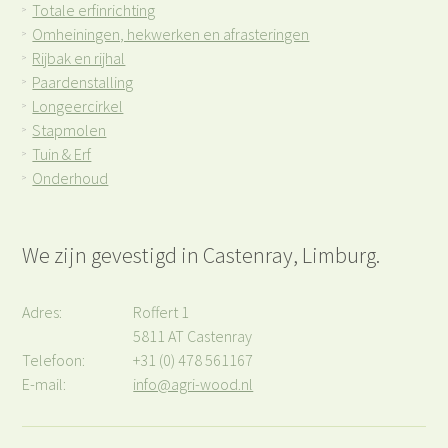
Totale erfinrichting
>
Omheiningen, hekwerken en afrasteringen
>
Rijbak en rijhal
>
Paardenstalling
>
Longeercirkel
>
Stapmolen
>
Tuin & Erf
>
Onderhoud
>
We zijn gevestigd in Castenray, Limburg.
Adres:
Roffert 1
5811 AT Castenray
Telefoon:
+31 (0) 478 561167
E-mail:
info@agri-wood.nl